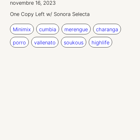
novembre 16, 2023
One Copy Left w/ Sonora Selecta
Minimix
cumbia
merengue
charanga
porro
vallenato
soukous
highlife