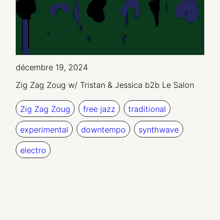
décembre 19, 2024
Zig Zag Zoug w/ Tristan & Jessica b2b Le Salon
Zig Zag Zoug
free jazz
traditional
experimental
downtempo
synthwave
electro