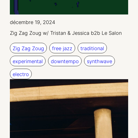
décembre 19, 2024
Zig Zag Zoug w/ Tristan & Jessica b2b Le Salon
Zig Zag Zoug
free jazz
traditional
experimental
downtempo
synthwave
electro