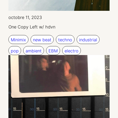
octobre 11, 2023
One Copy Left w/ hdvn
Minimix
new beat
techno
industrial
pop
ambient
EBM
electro