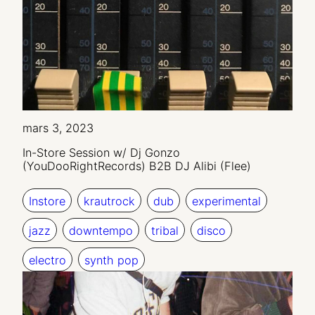
mars 3, 2023
In-Store Session w/ Dj Gonzo
(YouDooRightRecords) B2B DJ Alibi (Flee)
Instore
krautrock
dub
experimental
jazz
downtempo
tribal
disco
electro
synth pop