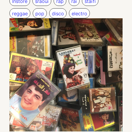
Instore
sraoui
rap
raï
staïfi
reggae
pop
disco
electro