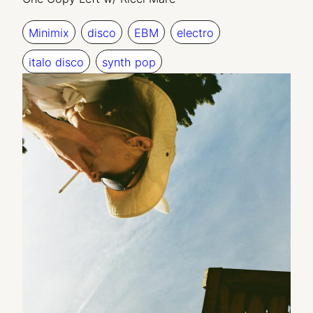
Minimix
disco
EBM
electro
italo disco
synth pop