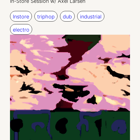
In-Store Session w/ Axel Larsen
Instore
triphop
dub
industrial
electro