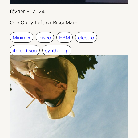
février 8, 2024
One Copy Left w/ Ricci Mare
Minimix
disco
EBM
electro
italo disco
synth pop