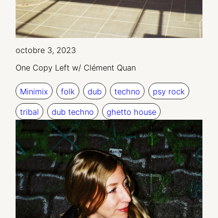
octobre 3, 2023
One Copy Left w/ Clément Quan
Minimix
folk
dub
techno
psy rock
tribal
dub techno
ghetto house